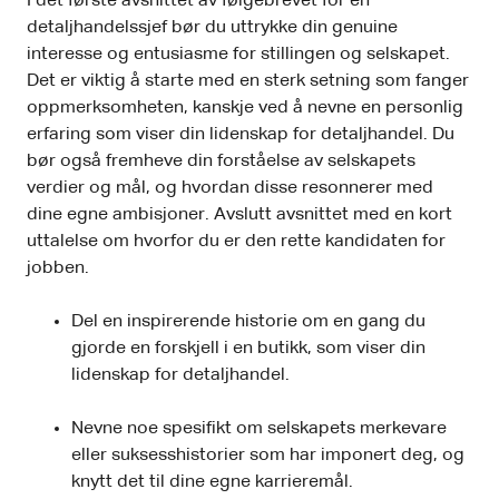
I det første avsnittet av følgebrevet for en
detaljhandelssjef bør du uttrykke din genuine
interesse og entusiasme for stillingen og selskapet.
Det er viktig å starte med en sterk setning som fanger
oppmerksomheten, kanskje ved å nevne en personlig
erfaring som viser din lidenskap for detaljhandel. Du
bør også fremheve din forståelse av selskapets
verdier og mål, og hvordan disse resonnerer med
dine egne ambisjoner. Avslutt avsnittet med en kort
uttalelse om hvorfor du er den rette kandidaten for
jobben.
Del en inspirerende historie om en gang du
gjorde en forskjell i en butikk, som viser din
lidenskap for detaljhandel.
Nevne noe spesifikt om selskapets merkevare
eller suksesshistorier som har imponert deg, og
knytt det til dine egne karrieremål.