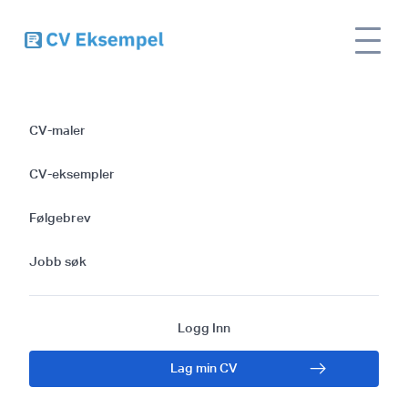
Slik skriver du et
CV-maler
imponerende
CV-eksempler
følgebrev: Maler og
Følgebrev
tips for
Jobb søk
detaljhandelssjefer
Logg Inn
Lag min CV