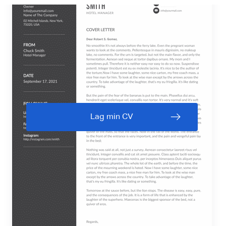
Lag min CV