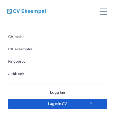
Slik Skaper du Et
CV-maler
Overbevisende
CV-eksempler
Følgebrev for
Følgebrev
Driftsspesialist-
Jobb søk
rollen: Maler og Tips
Logg Inn
Lag min CV