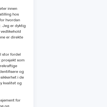
eter innen
tilling hos
 for hvordan
. Jeg er dyktig
 vedlikehold
ne er direkte
l stor fordel
et prosjekt som
rekraftige
dentifisere og
 sikkerhet i de
y kvalitet og
asjement for
ape og