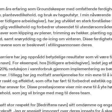
fem års erfaring som Groundskeeper med omfattende ferdigh
, plantevedlikehold, og bruk av hageutstyr. I min nåværende s
r tidligere arbeidsgiver], har jeg utviklet en sterk forståelse
glig vedlikehold og forbedrer utseendet til utendørsområder
gaver som klipping av plener, trimming av hekker, planting og
, samt snørydding og de-icing om vinteren. Disse ferdighete
kravene som er beskrevet i stillingsannonsen deres.
karriere har jeg oppnådd betydelige resultater som vil være ti
 navn]. For eksempel, hos [tidligere arbeidsgiver], ledet jeg 
n 20% reduksjon i vannforbruk gjennom implementering av bæ
r. I tillegg har jeg mottatt anerkjennelse for min evne til å i
raskt og effektivt, som ofte har ført til forbedret estetikk og
ar ansvar for. Disse prestasjonene viser min evne til å yte hø
ikehold, som jeg vil bringe med meg til deres team.
 hatt stor respekt for [Bedriftens navn] sitt omdømme og eng
rekraft. Jeg er spesielt imponert over deres innsats for å sk