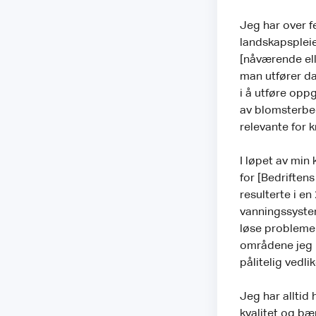
Jeg har over 
landskapspleie
[nåværende elle
man utfører da
i å utføre opp
av blomsterbed
relevante for 
I løpet av min 
for [Bedriftens
resulterte i e
vanningssysteme
løse problemer 
områdene jeg h
pålitelig vedl
Jeg har alltid
kvalitet og bæ