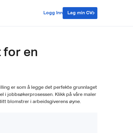
Logg Inn
Lag min CV
 for en
illing er som å legge det perfekte grunnlaget
el i jobbsøkerprosessen. Klikk på våre maler
ditt blomstrer i arbeidsgiverens øyne.