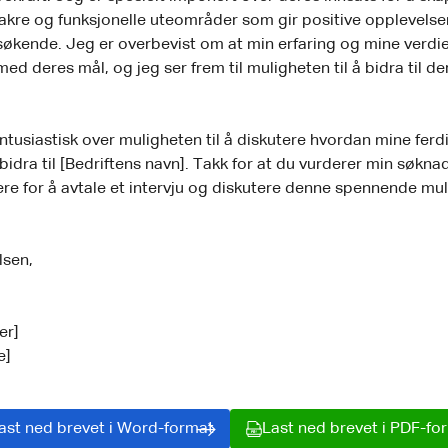
akre og funksjonelle uteområder som gir positive opplevelse
økende. Jeg er overbevist om at min erfaring og mine verd
d deres mål, og jeg ser frem til muligheten til å bidra til de
ntusiastisk over muligheten til å diskutere hvordan mine ferd
bidra til [Bedriftens navn]. Takk for at du vurderer min søkna
 dere for å avtale et intervju og diskutere denne spennende mu
lsen,
er]
e]
ast ned brevet i Word-format
Last ned brevet i PDF-fo