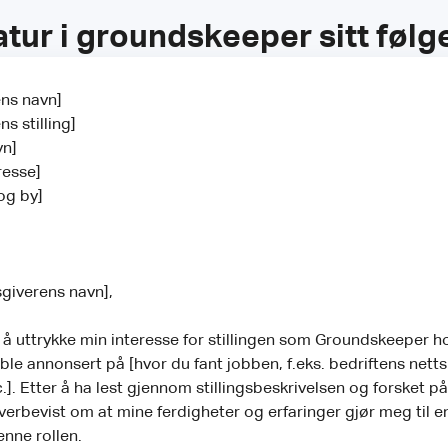
tur i groundskeeper sitt føl
ns navn]
s stilling]
vn]
resse]
og by]
giverens navn],
r å uttrykke min interesse for stillingen som Groundskeeper h
 ble annonsert på [hvor du fant jobben, f.eks. bedriftens netts
.]. Etter å ha lest gjennom stillingsbeskrivelsen og forsket p
verbevist om at mine ferdigheter og erfaringer gjør meg til en
enne rollen.