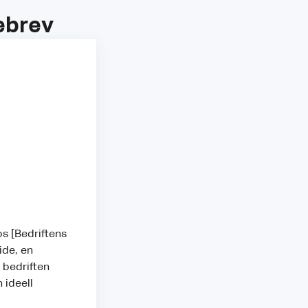
gebrev
os [Bedriftens
ide, en
å bedriften
 ideell