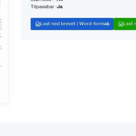
Tilpassbar :
Ja
Last ned brevet i Word-format
Last 