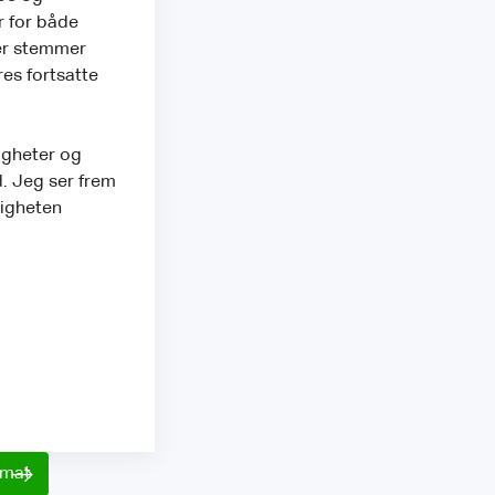
r for både
ier stemmer
res fortsatte
igheter og
d. Jeg ser frem
ligheten
rmat