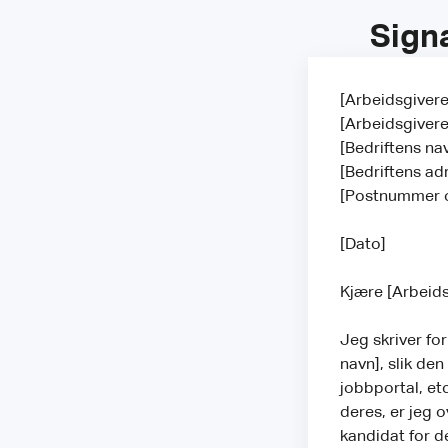
Signa
[Arbeidsgivere
[Arbeidsgiveren
[Bedriftens na
[Bedriftens ad
[Postnummer 
[Dato]
Kjære [Arbeids
Jeg skriver fo
navn], slik den
jobbportal, etc
deres, er jeg o
kandidat for d