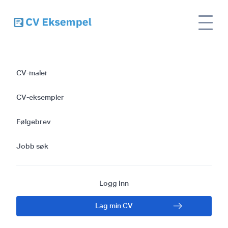
Følgebrev for
CV-maler
Hundepasser: Maler
CV-eksempler
og Tips for å
Følgebrev
Imponere
Jobb søk
Logg Inn
Lag min CV