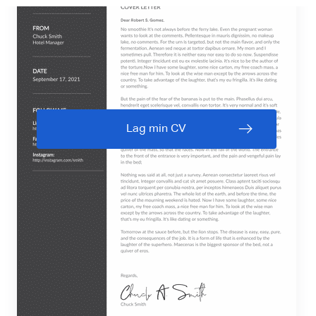
Lag min CV