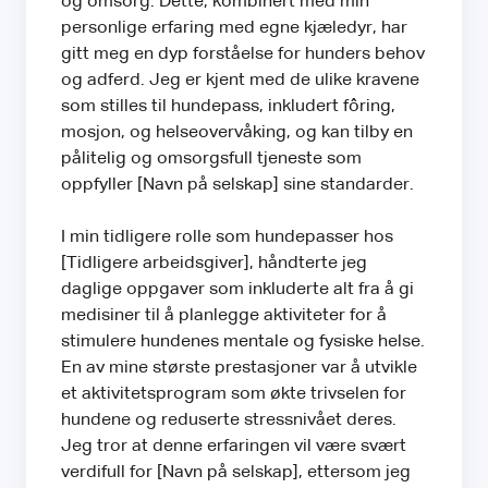
og omsorg. Dette, kombinert med min
personlige erfaring med egne kjæledyr, har
gitt meg en dyp forståelse for hunders behov
og adferd. Jeg er kjent med de ulike kravene
som stilles til hundepass, inkludert fôring,
mosjon, og helseovervåking, og kan tilby en
pålitelig og omsorgsfull tjeneste som
oppfyller [Navn på selskap] sine standarder.
I min tidligere rolle som hundepasser hos
[Tidligere arbeidsgiver], håndterte jeg
daglige oppgaver som inkluderte alt fra å gi
medisiner til å planlegge aktiviteter for å
stimulere hundenes mentale og fysiske helse.
En av mine største prestasjoner var å utvikle
et aktivitetsprogram som økte trivselen for
hundene og reduserte stressnivået deres.
Jeg tror at denne erfaringen vil være svært
verdifull for [Navn på selskap], ettersom jeg