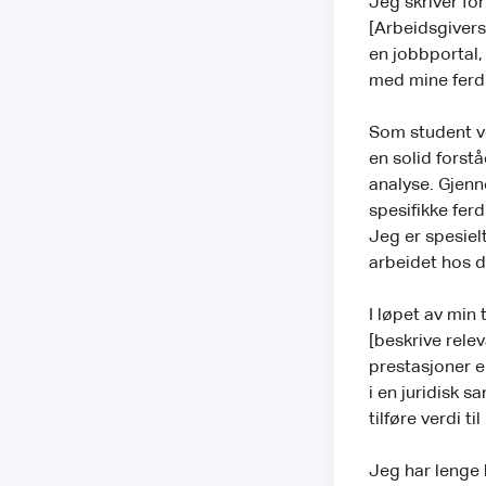
Jeg skriver for
[Arbeidsgivers
en jobbportal, 
med mine ferdi
Som student ve
en solid forstå
analyse. Gjenn
spesifikke ferd
Jeg er spesielt
arbeidet hos 
I løpet av min
[beskrive relev
prestasjoner el
i en juridisk 
tilføre verdi t
Jeg har lenge 