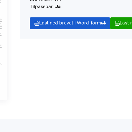
Tilpassbar :
Ja
Last ned brevet i Word-format
Last 