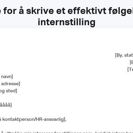
for å skrive et effektivt følge
internstilling
[By, st
[
[T
s navn]
s adresse]
og sted]
/åååå]
å kontaktperson/HR-ansvarlig],