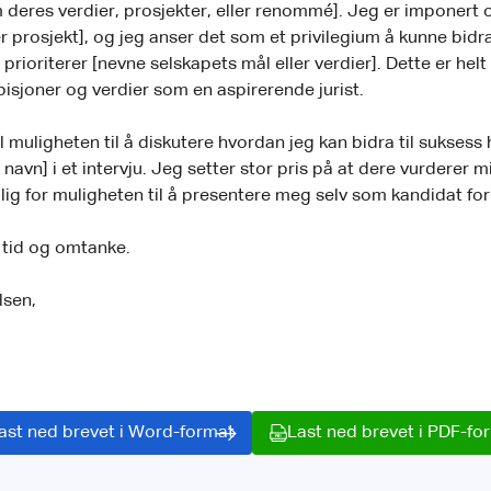
 deres verdier, prosjekter, eller renommé]. Jeg er imponert o
r prosjekt], og jeg anser det som et privilegium å kunne bidra 
prioriterer [nevne selskapets mål eller verdier]. Dette er helt
sjoner og verdier som en aspirerende jurist.
l muligheten til å diskutere hvordan jeg kan bidra til suksess
navn] i et intervju. Jeg setter stor pris på at dere vurderer 
lig for muligheten til å presentere meg selv som kandidat for
s tid og omtanke.
ilsen,
ast ned brevet i Word-format
Last ned brevet i PDF-fo