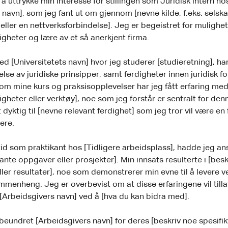
 å uttrykke min interesse for stillingen som Juridisk intern ho
 navn], som jeg fant ut om gjennom [nevne kilde, f.eks. selska
eller en nettverksforbindelse]. Jeg er begeistret for mulighete
gheter og lære av et så anerkjent firma.
d [Universitetets navn] hvor jeg studerer [studieretning], har 
else av juridiske prinsipper, samt ferdigheter innen juridisk f
om mine kurs og praksisopplevelser har jeg fått erfaring me
igheter eller verktøy], noe som jeg forstår er sentralt for denn
 dyktig til [nevne relevant ferdighet] som jeg tror vil være en 
dere.
 tid som praktikant hos [Tidligere arbeidsplass], hadde jeg ans
ante oppgaver eller prosjekter]. Min innsats resulterte i [besk
ler resultater], noe som demonstrerer min evne til å levere ve
sammenheng. Jeg er overbevist om at disse erfaringene vil till
il [Arbeidsgivers navn] ved å [hva du kan bidra med].
beundret [Arbeidsgivers navn] for deres [beskriv noe spesifi