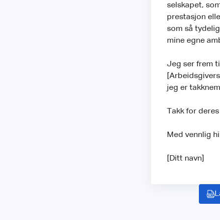
selskapet, som
prestasjon elle
som så tydelig 
mine egne ambi
Jeg ser frem ti
[Arbeidsgivers 
jeg er takknem
Takk for dere
Med vennlig h
[Ditt navn]
L