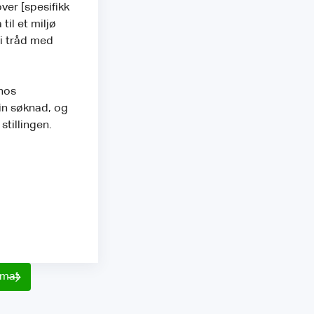
ver [spesifikk
til et miljø
 i tråd med
 hos
min søknad, og
 stillingen.
rmat