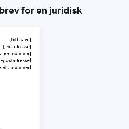
brev for en juridisk
[Ditt navn]
[Din adresse]
at, postnummer]
E-postadresse]
elefonnummer]