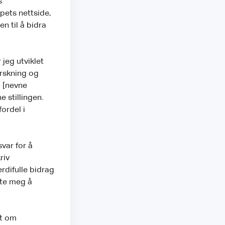
s
pets nettside,
n til å bidra
jeg utviklet
orskning og
d [nevne
e stillingen.
fordel i
var for å
riv
rdifulle bidrag
ate meg å
kt om