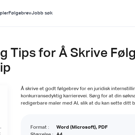
pler
Følgebrev
Jobb søk
g Tips for Å Skrive Følg
ip
Å skrive et godt følgebrev for en juridisk internstill
konkurransedyktig karrierevei. Sørg for at din søkna
redigerbare maler med AI, slik at du kan sette ditt 
Format :
Word (Microsoft), PDF
Størrelse :
A4