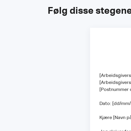
Følg disse stegene 
[Arbeidsgiver
[Arbeidsgiver
[Postnummer 
Dato: [dd/mm
Kjære [Navn p