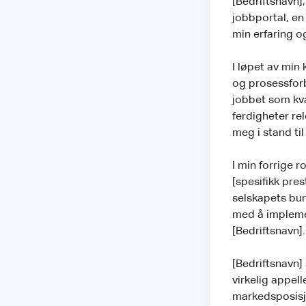
[Bedriftsnavn]
jobbportal, en 
min erfaring o
I løpet av min
og prosessforbe
jobbet som kval
ferdigheter rel
meg i stand ti
I min forrige r
[spesifikk pres
selskapets bun
med å implemen
[Bedriftsnavn].
[Bedriftsnavn] 
virkelig appell
markedsposisjo