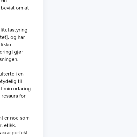
 en
erbevist om at
litetsstyring
tet], og har
ifikke
ering] gjør
ysningen.
ulterte i en
tydelig til
t min erfaring
 ressurs for
en] er noe som
, etikk,
passe perfekt