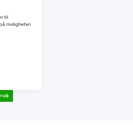
 til
 på muligheten
rmat