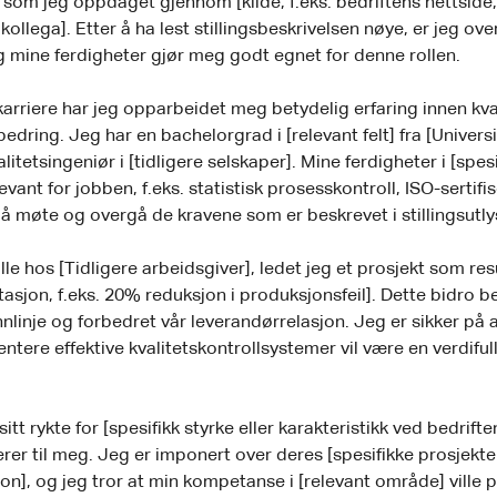
, som jeg oppdaget gjennom [kilde, f.eks. bedriftens nettside,
kollega]. Etter å ha lest stillingsbeskrivelsen nøye, er jeg ov
g mine ferdigheter gjør meg godt egnet for denne rollen.
 karriere har jeg opparbeidet meg betydelig erfaring innen kva
dring. Jeg har en bachelorgrad i [relevant felt] fra [Universi
itetsingeniør i [tidligere selskaper]. Mine ferdigheter i [spes
evant for jobben, f.eks. statistisk prosesskontroll, ISO-sertifis
l å møte og overgå de kravene som er beskrevet i stillingsutl
olle hos [Tidligere arbeidsgiver], ledet jeg et prosjekt som res
tasjon, f.eks. 20% reduksjon i produksjonsfeil]. Dette bidro be
nlinje og forbedret vår leverandørrelasjon. Jeg er sikker på a
tere effektive kvalitetskontrollsystemer vil være en verdifull
sitt rykte for [spesifikk styrke eller karakteristikk ved bedrift
erer til meg. Jeg er imponert over deres [spesifikke prosjekter
n], og jeg tror at min kompetanse i [relevant område] ville 