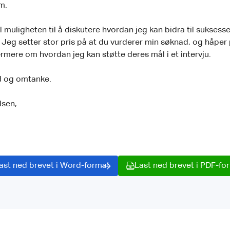
m.
l muligheten til å diskutere hvordan jeg kan bidra til suksessen
. Jeg setter stor pris på at du vurderer min søknad, og håper
ærmere om hvordan jeg kan støtte deres mål i et intervju.
id og omtanke.
ilsen,
ast ned brevet i Word-format
Last ned brevet i PDF-fo