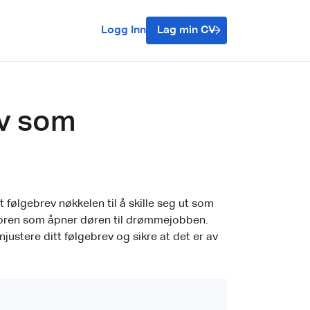
Logg Inn
Lag min CV
ev som
følgebrev nøkkelen til å skille seg ut som
ktoren som åpner døren til drømmejobben.
injustere ditt følgebrev og sikre at det er av