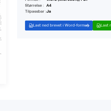
Størrelse :
A4
Tilpassbar :
Ja
Last ned brevet i Word-format
Last 