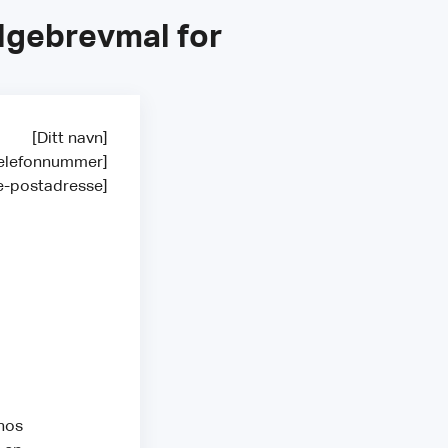
ølgebrevmal for
[Ditt navn]
 telefonnummer]
 e-postadresse]
 hos