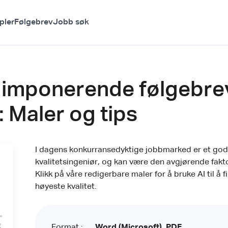
pler
Følgebrev
Jobb søk
et imponerende følgebr
: Maler og tips
I dagens konkurransedyktige jobbmarked er et godt 
kvalitetsingeniør, og kan være den avgjørende fa
Klikk på våre redigerbare maler for å bruke AI til å f
høyeste kvalitet.
Format :
Word (Microsoft), PDF