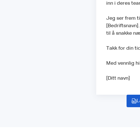
inn i deres tea
Jeg ser frem ti
[Bedriftsnavn]
til å snakke n
Takk for din t
Med vennlig h
[Ditt navn]
L