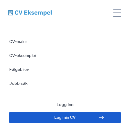
Maler og Tips for å
CV-maler
Skrive Følgebrev for
CV-eksempler
Manuelle Testere
Følgebrev
Jobb søk
Logg Inn
Lag min CV