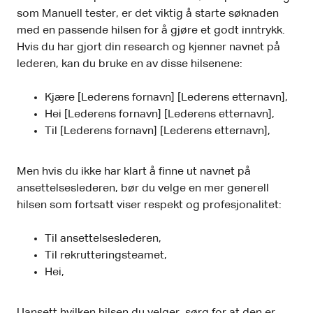
som Manuell tester, er det viktig å starte søknaden
med en passende hilsen for å gjøre et godt inntrykk.
Hvis du har gjort din research og kjenner navnet på
lederen, kan du bruke en av disse hilsenene:
Kjære [Lederens fornavn] [Lederens etternavn],
Hei [Lederens fornavn] [Lederens etternavn],
Til [Lederens fornavn] [Lederens etternavn],
Men hvis du ikke har klart å finne ut navnet på
ansettelseslederen, bør du velge en mer generell
hilsen som fortsatt viser respekt og profesjonalitet:
Til ansettelseslederen,
Til rekrutteringsteamet,
Hei,
Uansett hvilken hilsen du velger, sørg for at den er