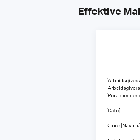
Effektive Ma
[Arbeidsgiver
[Arbeidsgiver
[Postnummer 
[Dato]
Kjære [Navn p