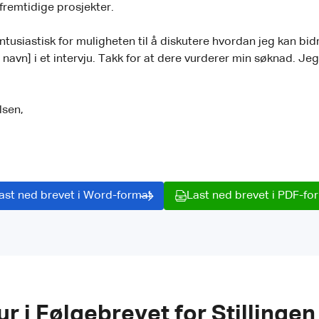
 fremtidige prosjekter.
tusiastisk for muligheten til å diskutere hvordan jeg kan bidr
navn] i et intervju. Takk for at dere vurderer min søknad. Jeg 
lsen,
ast ned brevet i Word-format
Last ned brevet i PDF-fo
ur i Følgebrevet for Stillinge