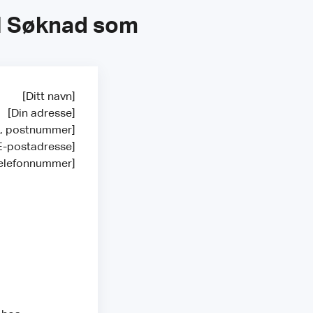
il Søknad som
[Ditt navn]
[Din adresse]
at, postnummer]
E-postadresse]
elefonnummer]