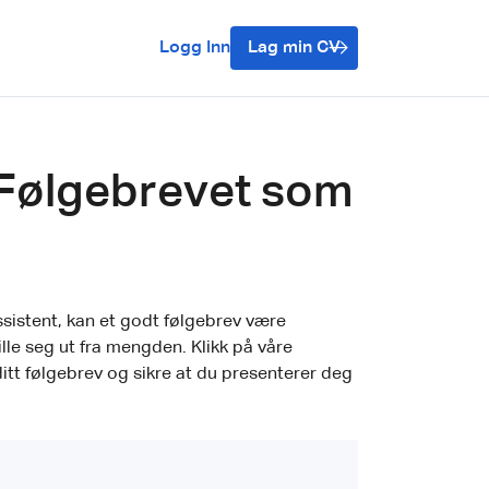
Logg Inn
Lag min CV
e Følgebrevet som
istent, kan et godt følgebrev være
ille seg ut fra mengden. Klikk på våre
 ditt følgebrev og sikre at du presenterer deg