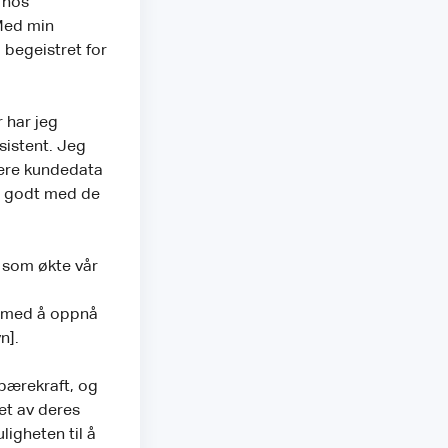
 hos
 Med min
 begeistret for
r har jeg
sistent. Jeg
sere kundedata
r godt med de
t som økte vår
g med å oppnå
n].
 bærekraft, og
et av deres
uligheten til å