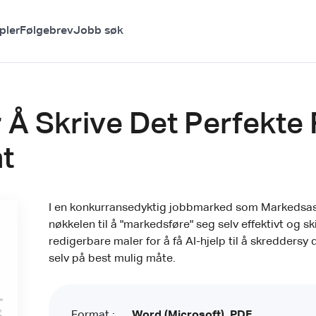
pler
Følgebrev
Jobb søk
r Å Skrive Det Perfekt
t
I en konkurransedyktig jobbmarked som Markedsass
nøkkelen til å "markedsføre" seg selv effektivt og sk
redigerbare maler for å få AI-hjelp til å skreddersy
selv på best mulig måte.
Format :
Word (Microsoft), PDF