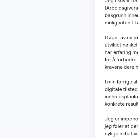
Jeg skriver fo
[Arbeidsgivers
bakgrunn innen
muligheten til 
I løpet av mine
utviklet nøkke
har erfaring 
for å forbedr
kravene dere ha
I min forrige s
digitale tils
innholdsplanle
konkrete result
Jeg er imponer
jeg føler at d
nylige initiativ