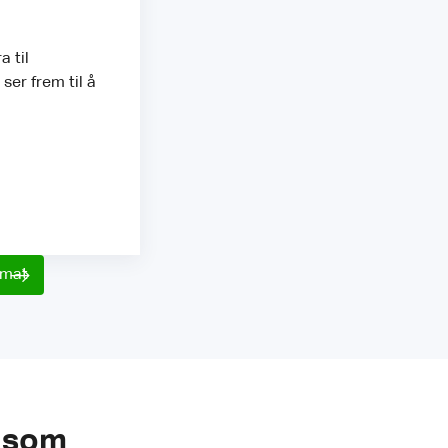
a til
ser frem til å
rmat
n som