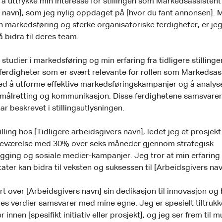
r å uttrykke min interesse for stillingen som Markedsassistent
 navn], som jeg nylig oppdaget på [hvor du fant annonsen].
 markedsføring og sterke organisatoriske ferdigheter, er jeg
å bidra til deres team.
 studier i markedsføring og min erfaring fra tidligere stillinge
lferdigheter som er svært relevante for rollen som Markedsas
med å utforme effektive markedsføringskampanjer og å analy
e målretting og kommunikasjon. Disse ferdighetene samsvare
r beskrevet i stillingsutlysningen.
tilling hos [Tidligere arbeidsgivers navn], ledet jeg et prosjek
tedeværelse med 30% over seks måneder gjennom strategisk
gging og sosiale medier-kampanjer. Jeg tror at min erfarin
ater kan bidra til veksten og suksessen til [Arbeidsgivers nav
t over [Arbeidsgivers navn] sin dedikasjon til innovasjon og
eres verdier samsvarer med mine egne. Jeg er spesielt tiltrukk
er innen [spesifikt initiativ eller prosjekt], og jeg ser frem til m