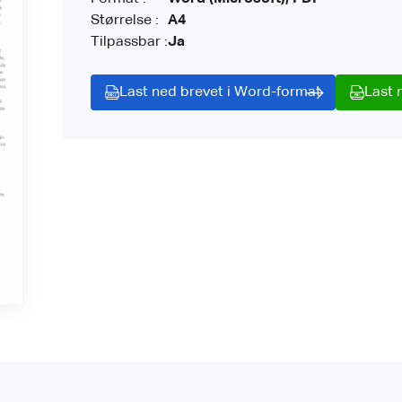
Størrelse :
A4
Tilpassbar :
Ja
Last ned brevet i Word-format
Last 