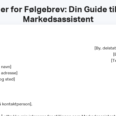
ler for Følgebrev: Din Guide t
Markedsassistent
[By, delst
[
[T
s navn]
s adresse]
og sted]
å kontaktperson],