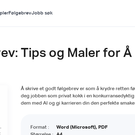
pler
Følgebrev
Jobb søk
ev: Tips og Maler for Å
Å skrive et godt følgebrev er som å krydre retten f
deg jobben som privat kokk i en konkurransedyktig b
dem med AI og gi karrieren din den perfekte smake
Format :
Word (Microsoft), PDF
Størrelse :
A4