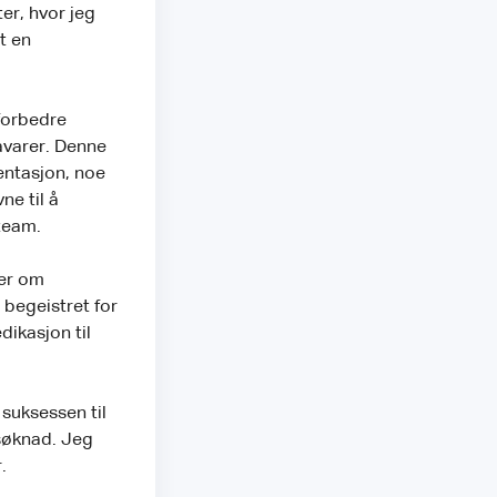
ter, hvor jeg
t en
 forbedre
åvarer. Denne
entasjon, noe
ne til å
 team.
jer om
r begeistret for
dikasjon til
 suksessen til
 søknad. Jeg
.