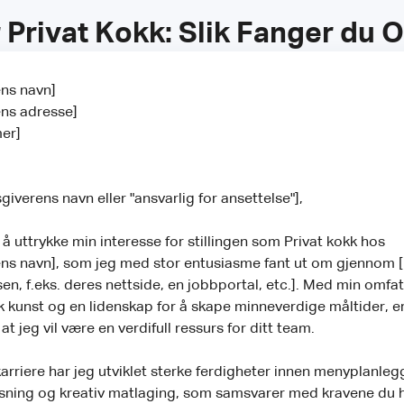
r Privat Kokk: Slik Fanger d
ns navn]
ens adresse]
er]
iverens navn eller "ansvarlig for ansettelse"],
 å uttrykke min interesse for stillingen som Privat kokk hos
ns navn], som jeg med stor entusiasme fant ut om gjennom [
sen, f.eks. deres nettside, en jobbportal, etc.]. Med min omfa
sk kunst og en lidenskap for å skape minneverdige måltider, er
t jeg vil være en verdifull ressurs for ditt team.
rriere har jeg utviklet sterke ferdigheter innen menyplanleg
sning og kreativ matlaging, som samsvarer med kravene du ha