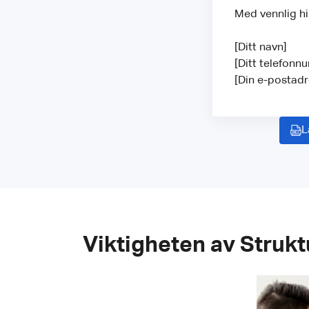
Med vennlig h
[Ditt navn]
[Ditt telefonn
[Din e-postadr
L
Viktigheten av Struk