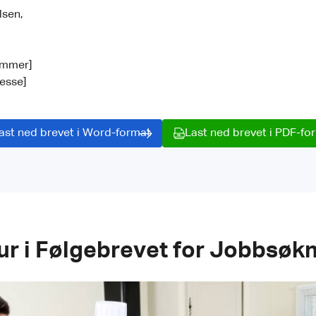
ilsen,
ummer]
esse]
ast ned brevet i Word-format
Last ned brevet i PDF-fo
tur i Følgebrevet for Jobbsøk