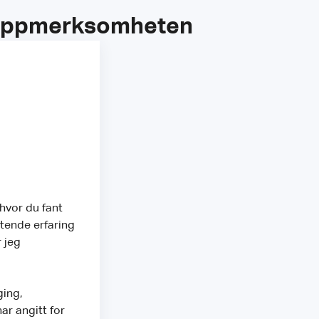
u Oppmerksomheten
hvor du fant
ttende erfaring
 jeg
ging,
r angitt for