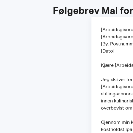
Følgebrev Mal fo
[Arbeidsgivere
[Arbeidsgiver
[By, Postnumm
[Dato]
Kjære [Arbeidsg
Jeg skriver for
[Arbeidsgivere
stillingsannon
innen kulinari
overbevist om a
Gjennom min ka
kostholdstilpa