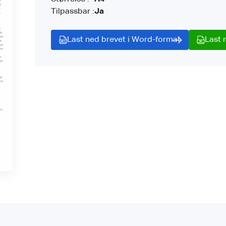
Tilpassbar :
Ja
Last ned brevet i Word-format
Last 