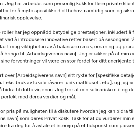
n. Jeg har arbeidet som personlig kokk for flere private klien
etter for å møte spesifikke diettbehov, samtidig som jeg sikre
inarisk opplevelse.
re roller har jeg oppnådd betydelige prestasjoner, inkludert å
et ved å introdusere innovative retter basert på sesongens r
 lært meg viktigheten av å balansere smak, ernæring og pres
l å bringe til [Arbeidsgiverens navn]. Jeg er sikker på at min ev
sine forventninger vil være en stor fordel for ditt anerkjente
t over [Arbeidsgiverens navn] sitt rykte for [spesifikke detal
 f.eks. bruk av lokale råvarer, unik matfilosofi, etc.], og jeg e
å bidra til dette visjonen. Jeg tror at min kulinariske stil og de
r perfekt med deres verdier og mål.
tor pris på muligheten til å diskutere hvordan jeg kan bidra til
ns navn] som deres Privat kokk. Takk for at du vurderer min
høre fra deg for å avtale et intervju på et tidspunkt som passer