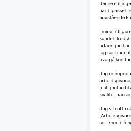
denne stillinge
har tilpasset r
enestående kul
I mine tidlige
kundetilfredsh
erfaringen har
jeg ser frem ti
overgå kunder 
Jeg er imponer
arbeidsgiveren,
muligheten til 
kvalitet passe
Jeg vil sette s
[Arbeidsgivere
ser frem til å 