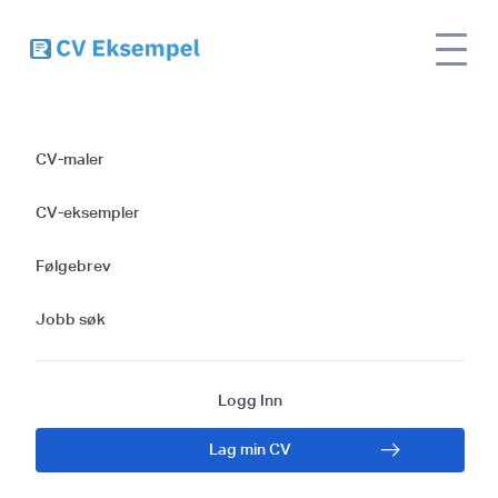
Følgebrev for
CV-maler
Regnskapspraktikant
CV-eksempler
Maler og Tips for
Følgebrev
Suksess
Jobb søk
Logg Inn
Lag min CV