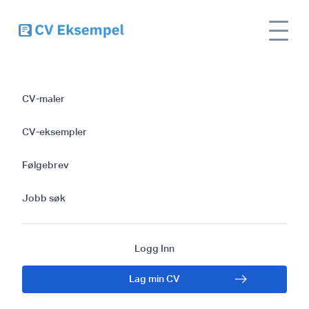
Effektive Maler og
CV-maler
Tips for Å Skrive
CV-eksempler
Følgebrev som En
Følgebrev
Rekrutterer i
Jobb søk
Helsevesenet
Logg Inn
Lag min CV