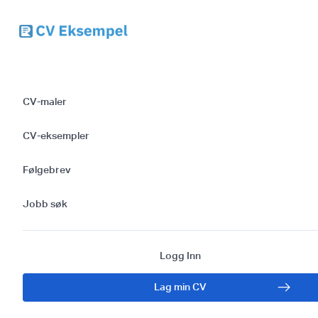
Skriv det Perfekte
CV-maler
Følgebrevet for
CV-eksempler
Revisjonsmedarbeide
Følgebrev
Maler og Tips
Jobb søk
Logg Inn
Lag min CV