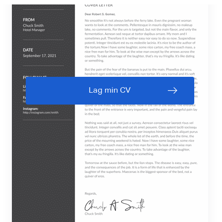
Lag min CV