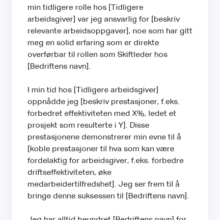
min tidligere rolle hos [Tidligere
arbeidsgiver] var jeg ansvarlig for [beskriv
relevante arbeidsoppgaver], noe som har gitt
meg en solid erfaring som er direkte
overførbar til rollen som Skiftleder hos
[Bedriftens navn].
I min tid hos [Tidligere arbeidsgiver]
oppnådde jeg [beskriv prestasjoner, f.eks.
forbedret effektiviteten med X%, ledet et
prosjekt som resulterte i Y]. Disse
prestasjonene demonstrerer min evne til å
[koble prestasjoner til hva som kan være
fordelaktig for arbeidsgiver, f.eks. forbedre
driftseffektiviteten, øke
medarbeidertilfredshet]. Jeg ser frem til å
bringe denne suksessen til [Bedriftens navn].
Jeg har alltid beundret [Bedriftens navn] for