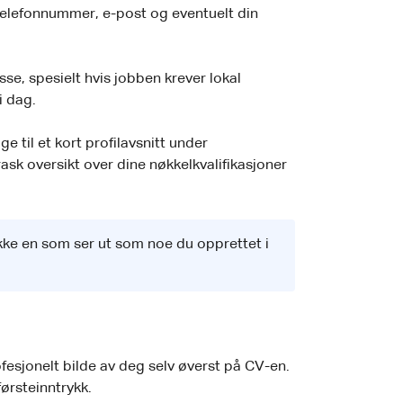
telefonnummer, e-post og eventuelt din
se, spesielt hvis jobben krever lokal
i dag.
ge til et kort profilavsnitt under
ask oversikt over dine nøkkelkvalifikasjoner
kke en som ser ut som noe du opprettet i
rofesjonelt bilde av deg selv øverst på CV-en.
førsteinntrykk.