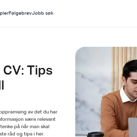
pler
Følgebrev
Jobb søk
 CV: Tips
l
 oppramsing av det du har
 informasjon være relevant
 tenke på når man skal
te råd og tips i her.