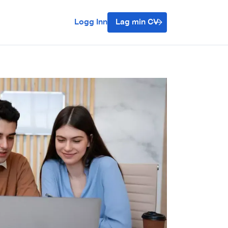
Logg Inn
Lag min CV