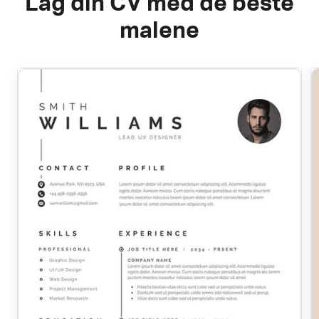
Lag din CV med de beste
malene