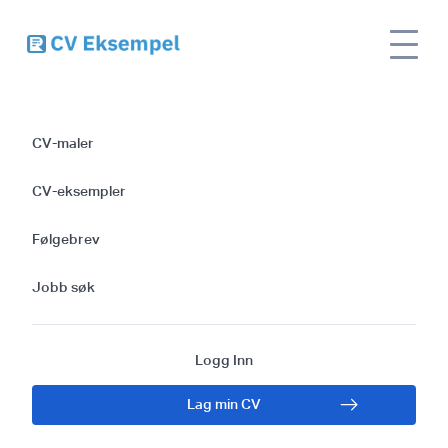
Site name
CV
Apotektekniker CV
CV-maler
Apotektekniker CV
CV-eksempler
Følgebrev
Jobb søk
Logg Inn
Lag min CV