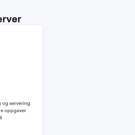
erver
 og servering.
ere oppgaver
l