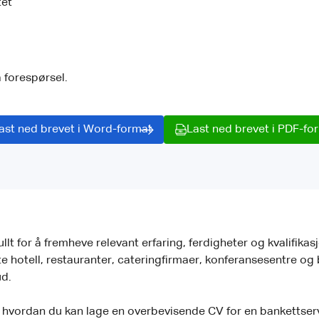
tet
å forespørsel.
ast ned brevet i Word-format
Last ned brevet i PDF-fo
ullt for å fremheve relevant erfaring, ferdigheter og kvalifika
te hotell, restauranter, cateringfirmaer, konferansesentre og
ud.
om hvordan du kan lage en overbevisende CV for en bankettserve