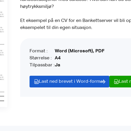
høytrykksmiljø?
Et eksempel på en CV for en Bankettserver vil bli o
eksempelet til din egen situasjon.
Format :
Word (Microsoft), PDF
Størrelse :
A4
Tilpassbar :
Ja
Last ned brevet i Word-format
Last 