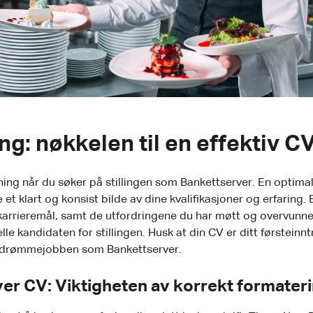
ng: nøkkelen til en effektiv C
ing når du søker på stillingen som Bankettserver. En optimal
et klart og konsist bilde av dine kvalifikasjoner og erfaring. 
 karrieremål, samt de utfordringene du har møtt og overvunne
 kandidaten for stillingen. Husk at din CV er ditt førsteinn
de drømmejobben som Bankettserver.
er CV: Viktigheten av korrekt formater