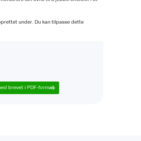
pprettet under. Du kan tilpasse dette
ned brevet i PDF-format