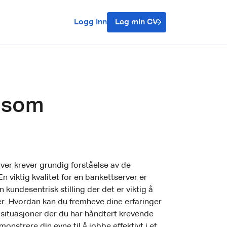
Logg Inn
Lag min CV
n som
rver krever grundig forståelse av de
n viktig kvalitet for en bankettserver er
 kundesentrisk stilling der det er viktig å
. Hvordan kan du fremheve dine erfaringer
situasjoner der du har håndtert krevende
strere din evne til å jobbe effektivt i et