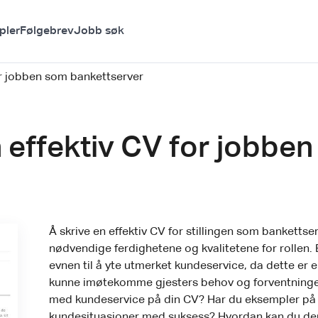
pler
Følgebrev
Jobb søk
for jobben som bankettserver
n effektiv CV for jobbe
Å skrive en effektiv CV for stillingen som bankettse
nødvendige ferdighetene og kvalitetene for rollen. E
evnen til å yte utmerket kundeservice, da dette er en
kunne imøtekomme gjesters behov og forventninger
med kundeservice på din CV? Har du eksempler på 
kundesituasjoner med suksess? Hvordan kan du demon