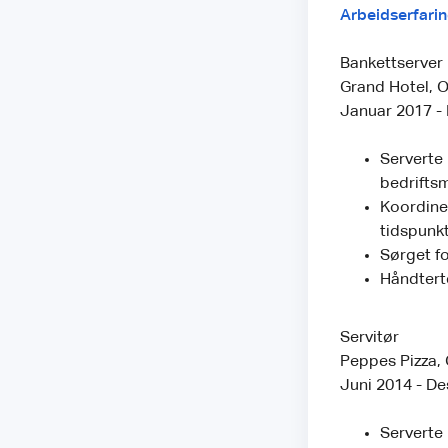
Arbeidserfarin
Bankettserver
Grand Hotel, O
Januar 2017 -
Serverte 
bedrifts
Koordiner
tidspunkt
Sørget fo
Håndterte
Servitør
Peppes Pizza, 
Juni 2014 - D
Serverte 