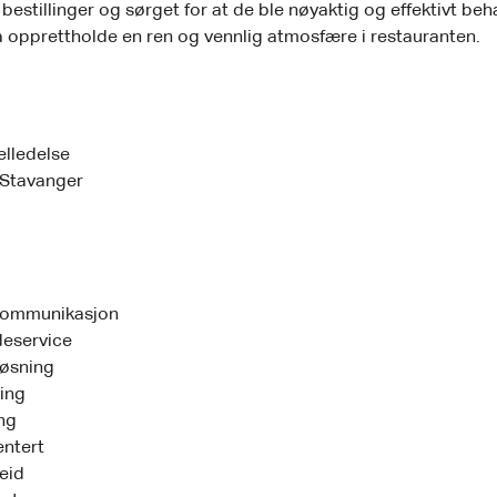
bestillinger og sørget for at de ble nøyaktig og effektivt beh
 å opprettholde en ren og vennlig atmosfære i restauranten.
elledelse
i Stavanger
 kommunikasjon
eservice
øsning
ing
ng
entert
eid