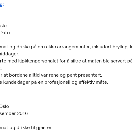
g:
slo
 Dato
mat og drikke på en rekke arrangementer, inkludert bryllup, 
middager.
te med kjøkkenpersonalet for å sikre at maten ble servert på
.
r at bordene alltid var rene og pent presentert.
 kundeklager på en profesjonell og effektiv måte.
Oslo
esember 2016
mat og drikke til gjester.