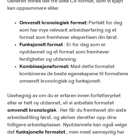
Generelt finnes det tre ulike CV-format, som vi kjapt
kan oppsummere slike:
Omvendt kronologisk format:
Perfekt for deg
som har mye relevant arbeidserfaring og et
format som fremhever ekspertisen din først.
Funksjonelt format
: Er for deg som er
nyutdannet og et format som fremhever
ferdigheter og utdanning.
Kombinasjonsformat:
Med dette formatet
kombineres de beste egenskapene til formatene
omvendt kronologisk og funksjonelt.
Uavhegnig av om du er erfaren innen forfatteryrket
eller er helt ny utdannet, vil vi anbefale formatet
omvendt kronologisk
. Her får du fremhevet din siste
arbeidsstilling først, og skriver deretter opp dine
tidligere arbeidsplasser. Nyutdannete kan også velge
det
funksjonelle formatet
, men mest sannsynlig har