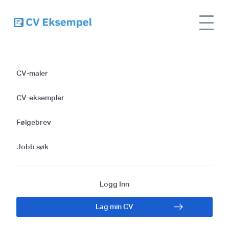
Site
Forfatter CV og søknad | Eksempler,
CV
name
tips og maler
CV-maler
Forfatter CV og
CV-eksempler
søknad | Eksempler,
Følgebrev
tips og maler
Jobb søk
Logg Inn
Lag min CV