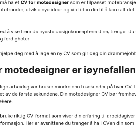
 må ha et
CV for motedesigner
som er tilpasset motebransjen 
trender, utvikle nye ideer og vie tiden din til å lære alt det
g med å vise frem de nyeste designkonseptene dine, trenger d
g ferdigheter.
l hjelpe deg med å lage en ny CV som gir deg din drømmejob
r motedesigner er iøynefalle
tlige arbeidsgiver bruker mindre enn ti sekunder på hver CV
et av de første sekundene. Din motedesigner CV bør fremheve
økere.
bruke riktig CV-format som viser din erfaring til arbeidsgive
informasjon. Her er avsnittene du trenger å ha i CVen din so