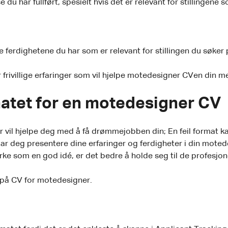
e du har fullført, spesielt hvis det er relevant for stillingen
e ferdighetene du har som er relevant for stillingen du søker 
ller frivillige erfaringer som vil hjelpe motedesigner CVen din me
matet for en motedesigner CV
il hjelpe deg med å få drømmejobben din; En feil format kan 
t lar deg presentere dine erfaringer og ferdigheter i din mo
irke som en god idé, er det bedre å holde seg til de profesjo
e på CV for motedesigner.