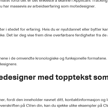
rmatet fordi det er det enkleste å skanne i Applicant Tracking
 du har massevis av arbeidserfaring som motedesigner.
r i stedet for erfaring. Hvis du er nyutdannet eller bytter karr
uke. Det lar deg vise frem dine overførbare ferdigheter fra de
nene i de omvendte kronologiske og funksjonelle formatene. 
designere.
edesigner med topptekst som 
er, fordi den inneholder navnet ditt, kontaktinformasjon og len
r overskriften på CVen din, kan du sjekke ulike eksempler på