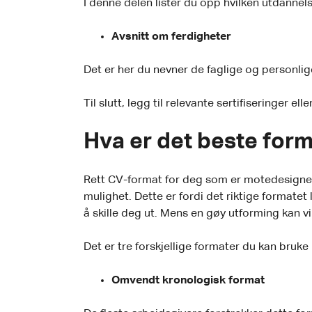
I denne delen lister du opp hvilken utdannels
Avsnitt om ferdigheter
Det er her du nevner de faglige og personlig
Til slutt, legg til relevante sertifiseringer e
Hva er det beste for
Rett CV-format for deg som er motedesigner v
mulighet. Dette er fordi det riktige formate
å skille deg ut. Mens en gøy utforming kan v
Det er tre forskjellige formater du kan bruk
Omvendt kronologisk format