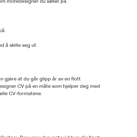
e som motedesigner du søker på.
på.
d å skille seg ut.
gjøre at du går glipp år av en flott
tedesigner CV på en måte som hjelper deg med
nelle CV-formatene.