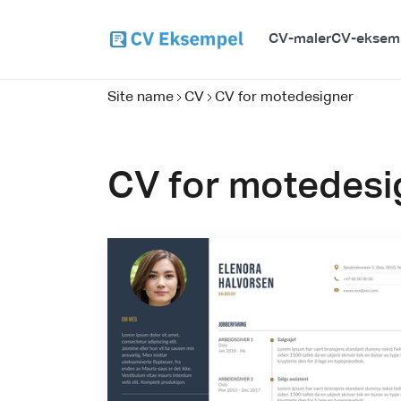
CV-maler
CV-eksem
Site name
CV
CV for motedesigner
CV for motedesi