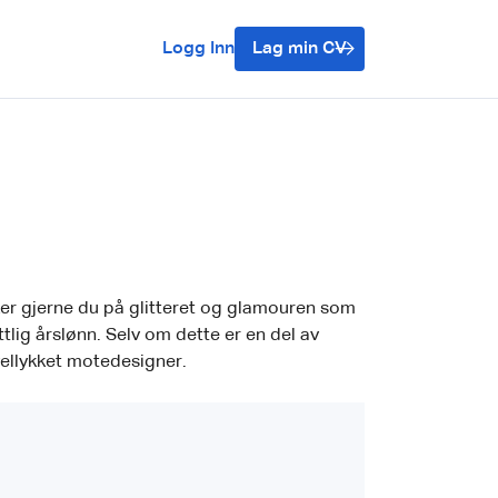
Logg Inn
Lag min CV
ker gjerne du på glitteret og glamouren som
lig årslønn. Selv om dette er en del av
vellykket motedesigner.