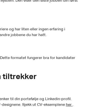
 System. Den viser den siste jobben din først
iere og har liten eller ingen erfaring i
 andre jobbene du har hatt.
Dette formatet fungerer bra for kandidater
tiltrekker
ker til din portefølje og Linkedin-profil.
 CV-designene. Sjekk ut CV-eksemplene
her
.