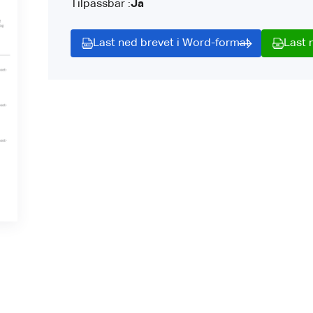
Tilpassbar :
Ja
Last ned brevet i Word-format
Last 