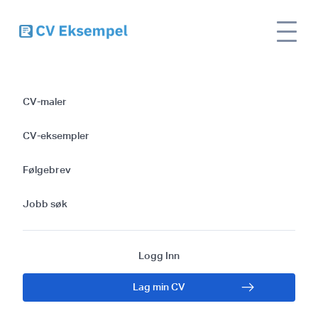
Site
Guide til å skrive en effektiv CV for en ETL
name
utvikler
CV-maler
Guide til å skrive en
CV-eksempler
effektiv CV for en
Følgebrev
ETL utvikler
Jobb søk
Logg Inn
Lag min CV