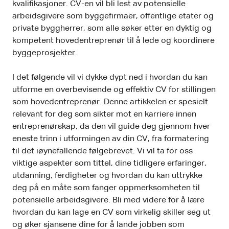
kvalifikasjoner. CV-en vil bli lest av potensielle
arbeidsgivere som byggefirmaer, offentlige etater og
private byggherrer, som alle søker etter en dyktig og
kompetent hovedentreprenør til å lede og koordinere
byggeprosjekter.
I det følgende vil vi dykke dypt ned i hvordan du kan
utforme en overbevisende og effektiv CV for stillingen
som hovedentreprenør. Denne artikkelen er spesielt
relevant for deg som sikter mot en karriere innen
entreprenørskap, da den vil guide deg gjennom hver
eneste trinn i utformingen av din CV, fra formatering
til det iøynefallende følgebrevet. Vi vil ta for oss
viktige aspekter som tittel, dine tidligere erfaringer,
utdanning, ferdigheter og hvordan du kan uttrykke
deg på en måte som fanger oppmerksomheten til
potensielle arbeidsgivere. Bli med videre for å lære
hvordan du kan lage en CV som virkelig skiller seg ut
og øker sjansene dine for å lande jobben som