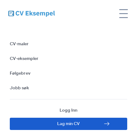
Site
CV-mal for hovedentreprenør: En guide til å
name
skrive en effektiv CV
CV-maler
CV-mal for
CV-eksempler
hovedentreprenør:
Følgebrev
En guide til å skrive
Jobb søk
en effektiv CV
Logg Inn
Lag min CV