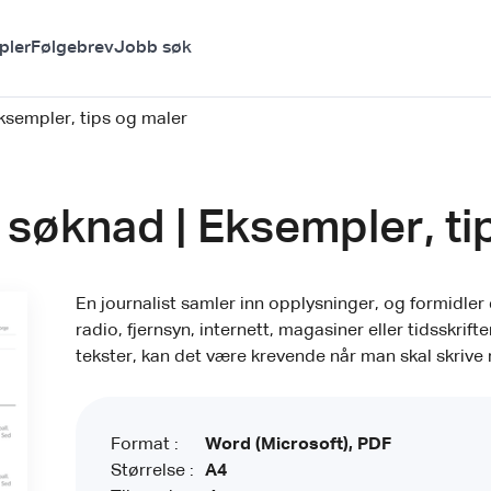
pler
Følgebrev
Jobb søk
ksempler, tips og maler
 søknad | Eksempler, ti
En journalist samler inn opplysninger, og formidle
radio, fjernsyn, internett, magasiner eller tidsskrifte
tekster, kan det være krevende når man skal skrive
Format :
Word (Microsoft), PDF
Størrelse :
A4