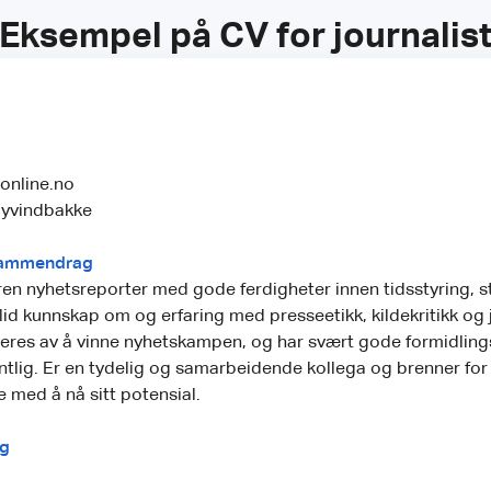
Eksempel på CV for journalis
online.no
øyvindbakke
 sammendrag
ren nyhetsreporter med gode ferdigheter innen tidsstyring, s
id kunnskap om og erfaring med presseetikk, kildekritikk og j
eres av å vinne nyhetskampen, og har svært gode formidlin
untlig. Er en tydelig og samarbeidende kollega og brenner for
med å nå sitt potensial.
ng