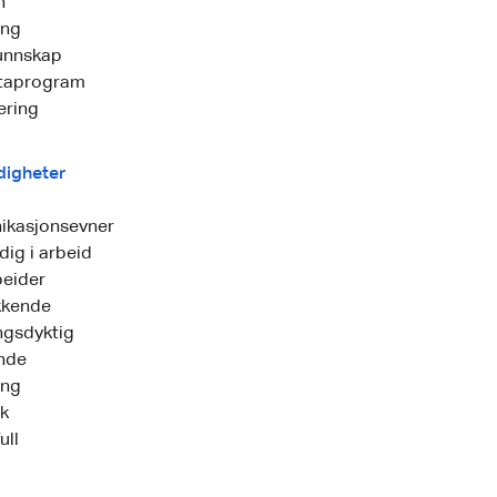
h
ing
unnskap
taprogram
ering
digheter
kasjonsevner
ig i arbeid
eider
ekkende
ngsdyktig
nde
ing
ik
ull