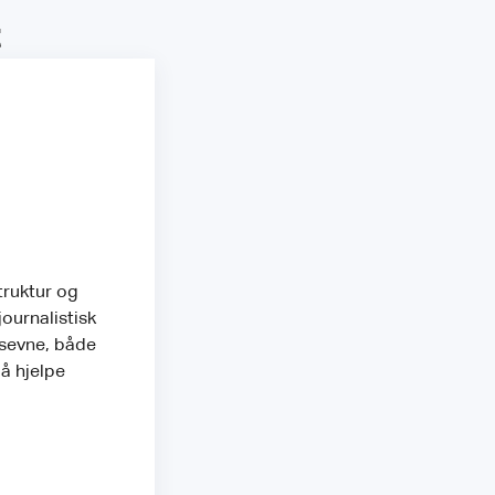
t
truktur og
ournalistisk
gsevne, både
 å hjelpe