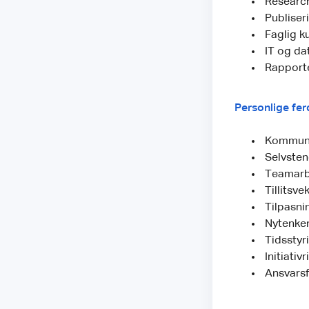
Researc
Publiser
Faglig k
IT og da
Rapport
Personlige fer
Kommuni
Selvstend
Teamarb
Tillitsv
Tilpasni
Nytenke
Tidsstyr
Initiativr
Ansvarsf