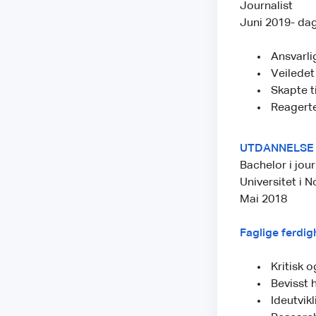
Journalist
Juni 2019- da
Ansvarli
Veiledet 
Skapte ti
Reagerte
UTDANNELSE
Bachelor i jour
Universitet i N
Mai 2018
Faglige ferdig
Kritisk o
Bevisst h
Ideutvikl