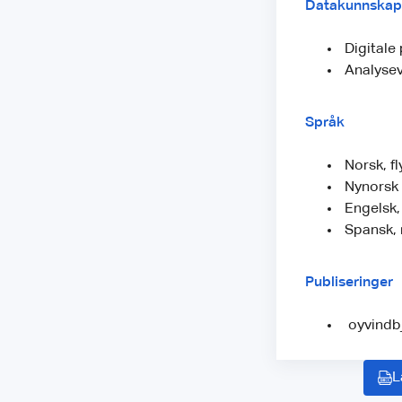
Datakunnskap
Digitale 
Analysev
Språk
Norsk, f
Nynorsk 
Engelsk,
Spansk, 
Publiseringer
oyvindb
L