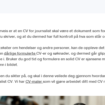
eis er at en CV for journalist skal være et dokument som for
 du skriver, og at du dermed har full kontroll på hva som står
ve tekster om hendelser og andre personer, kan de oppleve de
inn
dårlige formulerte
CV-er og søknader, og dermed går glipp
e i. Bruker du god tid og formulere en solid CV er sjansene 
nn i bildet.
ngen du sikter på, og skal i denne veilede deg gjennom hvorda
list CV. Vi har
CV-maler
som vil gjøre arbeidet ditt med CV r