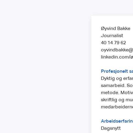
Øyvind Bakke
Journalist
40 14 79 62
oyvindbakke@
linkedin.com/
Profesjonelt
Dyktig og erfa
samarbeid. Sol
metode. Motiv
skriftlig og m
medarbeiderne 
Arbeidserfari
Dagsnytt