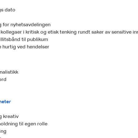
gs dato
g for nyhetsavdelingen
kollegaer i kritisk og etisk tenking rundt saker av sensitive i
llitsbånd til publikum
 hurtig ved hendelser
nalistikk
ord
heter
g kreativ
oldning til egen rolle
ing