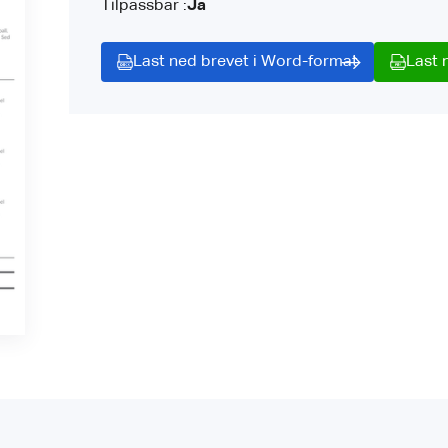
Tilpassbar :
Ja
Last ned brevet i Word-format
Last 