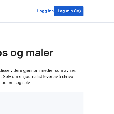
Logg Inn
Lag min CV
ps og maler
r disse videre gjennom medier som aviser,
r. Selv om en journalist lever av å skrive
 noe om seg selv.