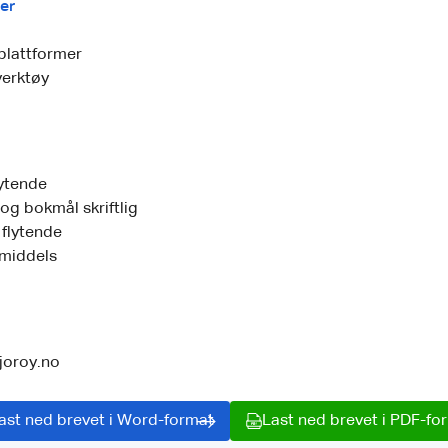
er
plattformer
erktøy
lytende
og bokmål skriftlig
 flytende
middels
joroy.no
ast ned brevet i Word-format
Last ned brevet i PDF-fo