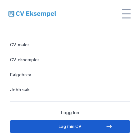
Site
Kontoansvarlig CV | Den eneste
CV
name
skriveguiden du trenger
CV-maler
Kontoansvarlig CV |
CV-eksempler
Den eneste
Følgebrev
skriveguiden du
Jobb søk
trenger
Logg Inn
Lag min CV