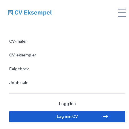
Site name
CV
Manager for sosiale medier CV
CV-maler
Manager for sosiale
CV-eksempler
medier CV
Følgebrev
Jobb søk
Logg Inn
Lag min CV