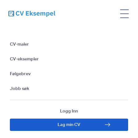
Site
Eksempel på markedssjef CV - bruk vår
CV
name
gode guide for en vinnende CV
CV-maler
Eksempel på
CV-eksempler
markedssjef CV -
Følgebrev
bruk vår gode guide
Jobb søk
for en vinnende CV
Logg Inn
Lag min CV