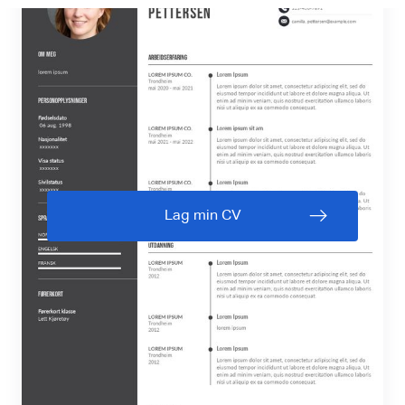
Lag min CV