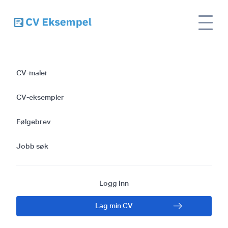
Site
Lag en effektiv CV for radiologisk teknolog
name
med vår mal
CV-maler
Lag en effektiv CV
CV-eksempler
for radiologisk
Følgebrev
teknolog med vår
Jobb søk
mal
Logg Inn
Lag min CV