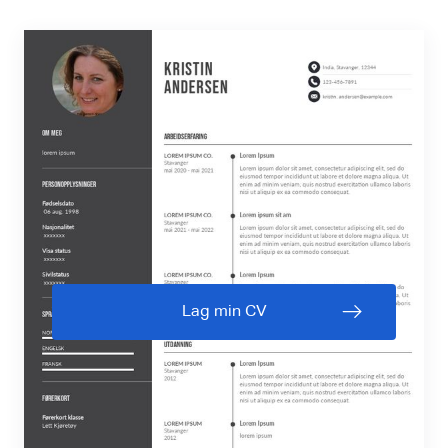
Lag min CV