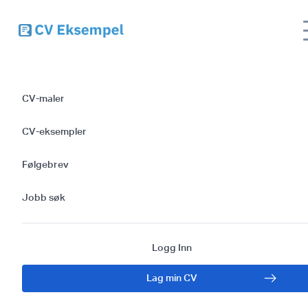
Slik skriver du en effektiv CV for en
Site
rapporteringsanalytiker: En veiledning med
name
CV-maler
CV-mal
CV-eksempler
Slik skriver du en
Følgebrev
effektiv CV for en
Jobb søk
rapporteringsanalytik
En veiledning med
Logg Inn
Lag min CV
CV-mal