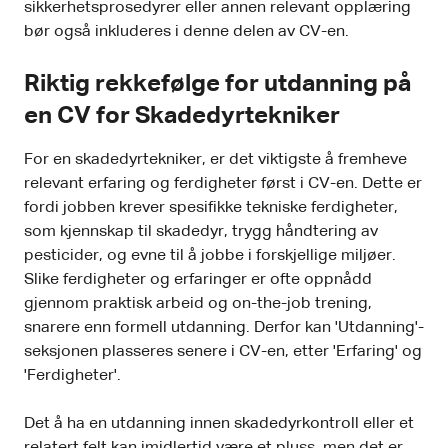
sikkerhetsprosedyrer eller annen relevant opplæring
bør også inkluderes i denne delen av CV-en.
Riktig rekkefølge for utdanning på
en CV for Skadedyrtekniker
For en skadedyrtekniker, er det viktigste å fremheve
relevant erfaring og ferdigheter først i CV-en. Dette er
fordi jobben krever spesifikke tekniske ferdigheter,
som kjennskap til skadedyr, trygg håndtering av
pesticider, og evne til å jobbe i forskjellige miljøer.
Slike ferdigheter og erfaringer er ofte oppnådd
gjennom praktisk arbeid og on-the-job trening,
snarere enn formell utdanning. Derfor kan 'Utdanning'-
seksjonen plasseres senere i CV-en, etter 'Erfaring' og
'Ferdigheter'.
Det å ha en utdanning innen skadedyrkontroll eller et
relatert felt kan imidlertid være et pluss, men det er