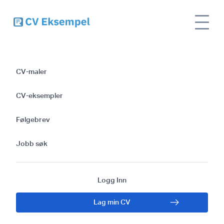
Site
Slik lager du en effektiv CV for jobben som
name
skadedyrtekniker
CV-maler
Slik lager du en
CV-eksempler
effektiv CV for
Følgebrev
jobben som
Jobb søk
skadedyrtekniker
Logg Inn
Lag min CV