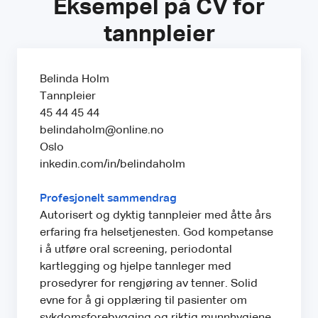
Eksempel på CV for
tannpleier
Belinda Holm
Tannpleier
45 44 45 44
belindaholm@online.no
Oslo
inkedin.com/in/belindaholm
Profesjonelt sammendrag
Autorisert og dyktig tannpleier med åtte års
erfaring fra helsetjenesten. God kompetanse
i å utføre oral screening, periodontal
kartlegging og hjelpe tannleger med
prosedyrer for rengjøring av tenner. Solid
evne for å gi opplæring til pasienter om
sykdomsforebygging og riktig munnhygiene.