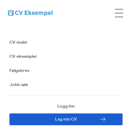
Site
Tannpleier CV - med eksempler og
CV
name
tips)
CV-maler
Tannpleier CV - med
CV-eksempler
eksempler og tips)
Følgebrev
Jobb søk
Logg Inn
Lag min CV