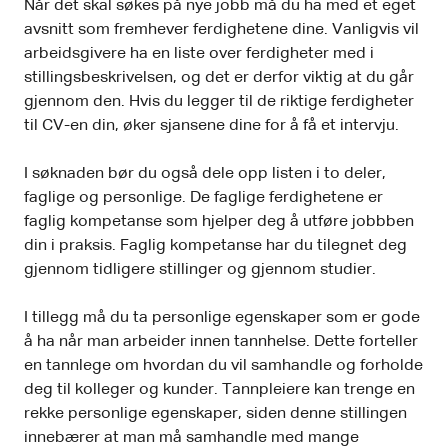
Når det skal søkes på nye jobb må du ha med et eget
avsnitt som fremhever ferdighetene dine. Vanligvis vil
arbeidsgivere ha en liste over ferdigheter med i
stillingsbeskrivelsen, og det er derfor viktig at du går
gjennom den. Hvis du legger til de riktige ferdigheter
til CV-en din, øker sjansene dine for å få et intervju.
I søknaden bør du også dele opp listen i to deler,
faglige og personlige. De faglige ferdighetene er
faglig kompetanse som hjelper deg å utføre jobbben
din i praksis. Faglig kompetanse har du tilegnet deg
gjennom tidligere stillinger og gjennom studier.
I tillegg må du ta personlige egenskaper som er gode
å ha når man arbeider innen tannhelse. Dette forteller
en tannlege om hvordan du vil samhandle og forholde
deg til kolleger og kunder. Tannpleiere kan trenge en
rekke personlige egenskaper, siden denne stillingen
innebærer at man må samhandle med mange