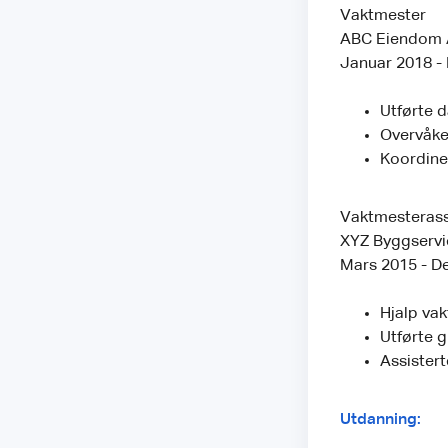
Vaktmester
ABC Eiendom 
Januar 2018 -
Utførte d
Overvåke
Koordiner
Vaktmesterass
XYZ Byggservi
Mars 2015 - D
Hjalp va
Utførte 
Assister
Utdanning: