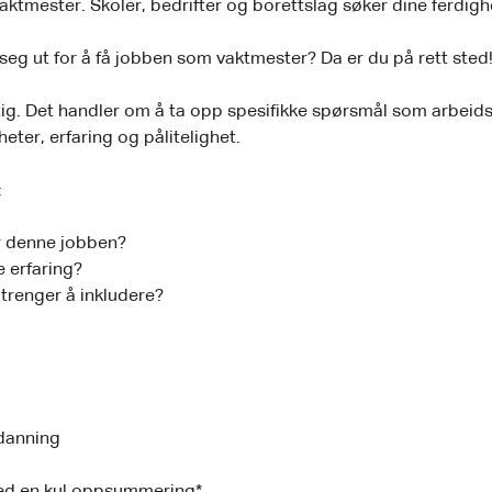
ktmester. Skoler, bedrifter og borettslag søker dine ferdighe
 seg ut for å få jobben som vaktmester? Da er du på rett sted
ktig. Det handler om å ta opp spesifikke spørsmål som arbeidsg
heter, erfaring og pålitelighet.
:
or denne jobben?
e erfaring?
 trenger å inkludere?
tdanning
d en kul oppsummering*