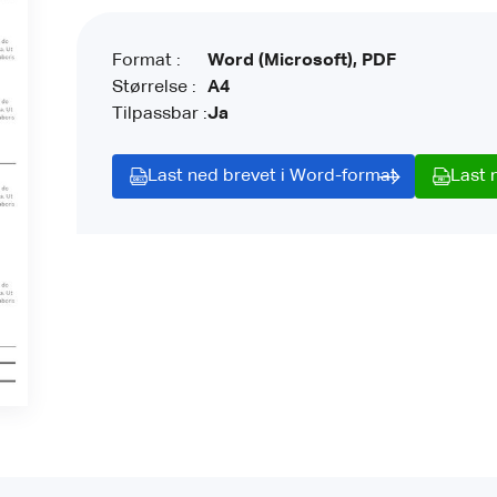
Format :
Word (Microsoft), PDF
Størrelse :
A4
Tilpassbar :
Ja
Last ned brevet i Word-format
Last 