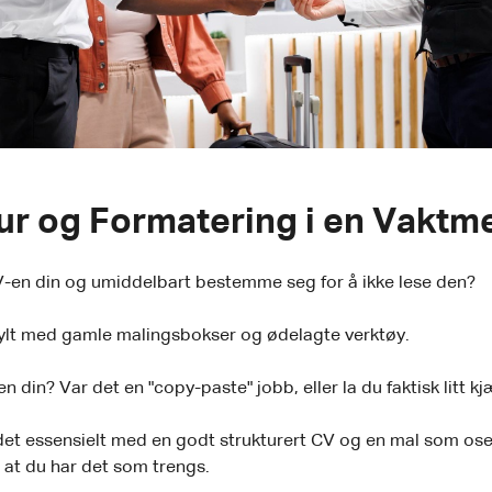
tur og Formatering i en Vaktm
 CV-en din og umiddelbart bestemme seg for å ikke lese den?
fylt med gamle malingsbokser og ødelagte verktøy.
 din? Var det en "copy-paste" jobb, eller la du faktisk litt kj
det essensielt med en godt strukturert CV og en mal som oser
 at du har det som trengs.