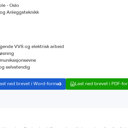
le - Oslo
 og Anleggsteknikk
gende VVS og elektrisk arbeid
øsning
munikasjonsevne
 og selvstendig
ast ned brevet i Word-format
Last ned brevet i PDF-fo