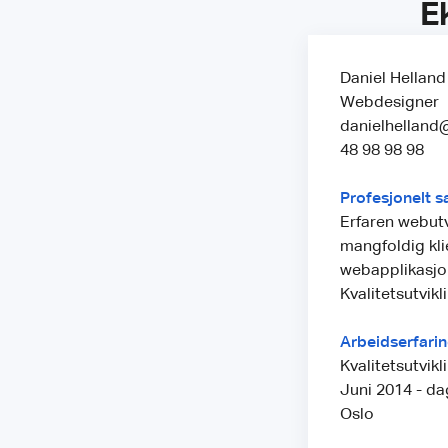
E
Daniel Helland
Webdesigner
danielhelland
48 98 98 98
Profesjonelt
Erfaren webutv
mangfoldig kli
webapplikasjon
Kvalitetsutvikl
Arbeidserfari
Kvalitetsutvikl
Juni 2014 - da
Oslo