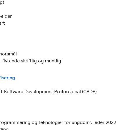
pt
eider
ert
morsmål
 flytende skriftlig og muntlig
fisering
ert Software Development Professional (CSDP)
rogrammering og teknologier for ungdom", leder 2022
kling