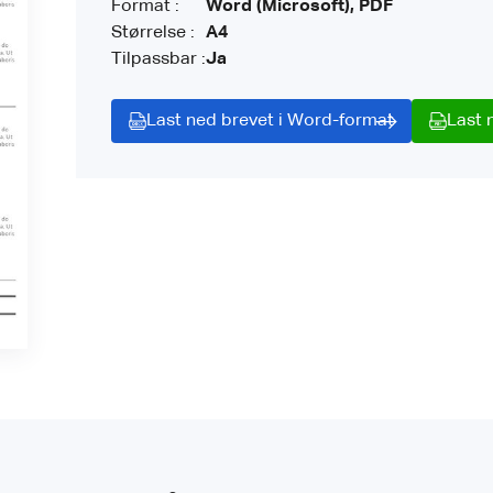
Format :
Word (Microsoft), PDF
Størrelse :
A4
Tilpassbar :
Ja
Last ned brevet i Word-format
Last 