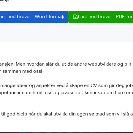
ast ned brevet i Word-format
Last ned brevet i PDF-fo
ransjen. Men hvordan slår du ut de andre webutviklere og blir 
per sammen med oss!
m mange ideer og aspekter ved å skape en CV som gir deg jobb
ompetanser som html, css og javascript, kunnskap om flere om
 til god hjelp når du skal utvikle din egen søknad som vil slå