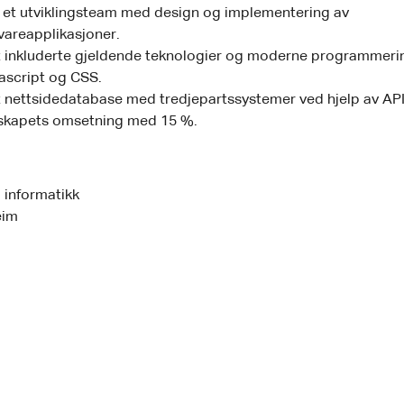
 et utviklingsteam med design og implementering av
areapplikasjoner.
 inkluderte gjeldende teknologier og moderne programmer
ascript og CSS.
t nettsidedatabase med tredjepartssystemer ved hjelp av API
skapets omsetning med 15 %.
 informatikk
eim