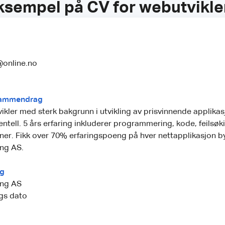
ksempel på CV for webutvikle
@online.no
 sammendrag
ikler med sterk bakgrunn i utvikling av prisvinnende applikas
entell. 5 års erfaring inkluderer programmering, kode, feilsøk
er. Fikk over 70% erfaringspoeng på hver nettapplikasjon b
ing AS.
ng
ing AS
gs dato