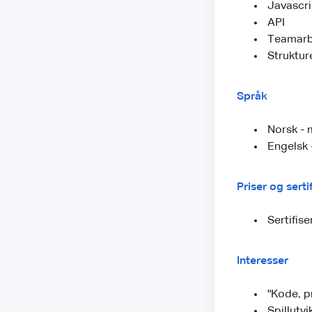
Javascri
API
Teamarb
Struktur
Språk
Norsk - 
Engelsk -
Priser og serti
Sertifis
Interesser
"Kode, p
Spillutvi