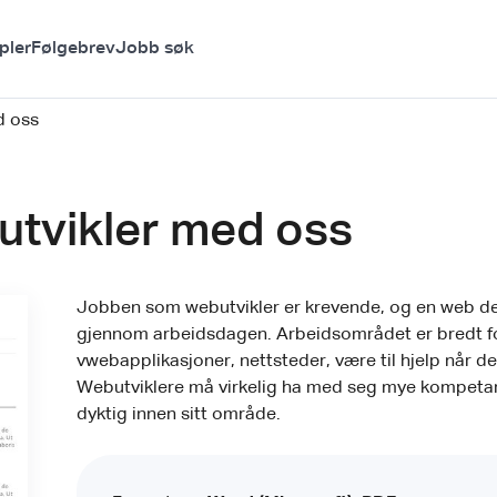
pler
Følgebrev
Jobb søk
d oss
utvikler med oss
Jobben som webutvikler er krevende, og en web d
gjennom arbeidsdagen. Arbeidsområdet er bredt for e
vwebapplikasjoner, nettsteder, være til hjelp når 
Webutviklere må virkelig ha med seg mye kompetans
dyktig innen sitt område.