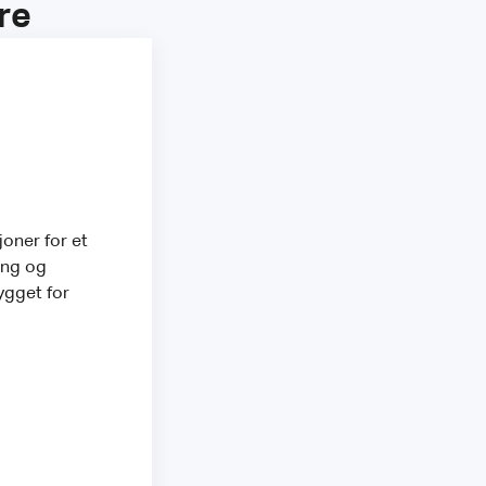
re
joner for et
ing og
ygget for