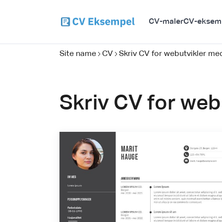
CV-maler
CV-eksem
Site name
CV
Skriv CV for webutvikler me
Skriv CV for web