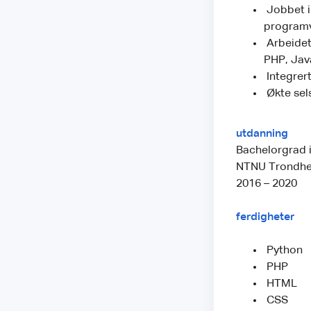
Jobbet i
programv
Arbeidet
PHP, Jav
Integrer
Økte sel
utdanning
Bachelorgrad i
NTNU Trondh
2016 – 2020
ferdigheter
Python
PHP
HTML
CSS