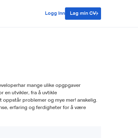
Logg Inn
Lag min CV
eveloperhar mange ulike opgpgaver
n utvikler, fra å uvtikle
det oppstår problemer og mye mer! anskelig.
e, erfaring og ferdigheter for å være